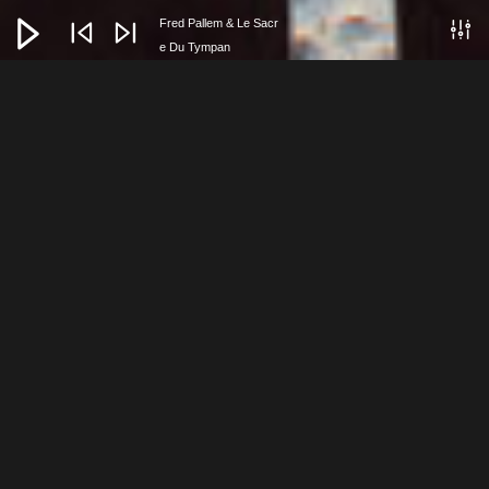
Lecteur
audio
Fred Pallem & Le Sacr
e Du Tympan
Le village du sorcier
PROGRAMMES