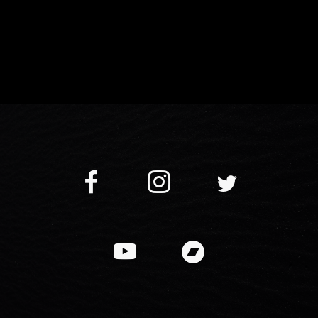
Fred Pallem & Le Sacre du Tympan - Tous droits réservés © 2021