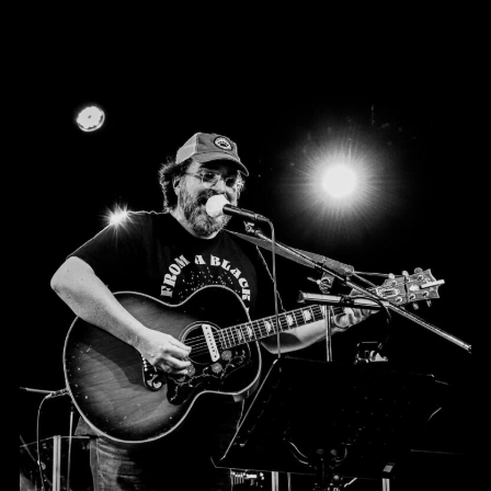
COUNTRY ROADS – Fred Pallem’s
Songbook