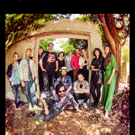
« X »